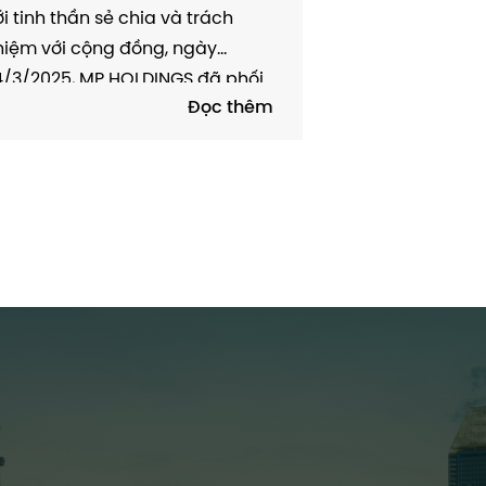
CHUNG TAY XÓA NHÀ TẠM”
i tinh thần sẻ chia và trách
ẠI HUYỆN TÂN UYÊN, NGÀY
hiệm với cộng đồng, ngày
4/3/2025
4/3/2025, MP HOLDINGS đã phối
Đọc thêm
ợp cùng chính quyền huyện Tân
ên (Lai Châu) triển khai chương
rình “Chung tay xóa nhà tạm, nhà
ột nát”, nhằm giúp đỡ các hộ
n có hoàn cảnh đặc biệt...