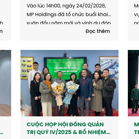
DIỆN TẠP CHÍ NIKKEI BP (NHẬT
G
Vào lúc 14h00, ngày 24/02/2026,
Mở
BẢN)
MP Holdings đã tổ chức buổi khai
v
nh
xuân đầu năm mới và vinh dự đón
n
m
Đọc thêm
tiếp hai vị khách đến từ Tạp chí
q
ển
Nikkei BP (Nhật Bản) – đơn vị
là
u
truyền thông hàng đầu tại Nhật
hợ
Bản, trực thuộc hệ sinh thái Nikkei,
Gr
chuyên...
CUỘC HỌP HỘI ĐỒNG QUẢN
M
TRỊ QUÝ IV/2025 & BỔ NHIỆM
T