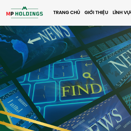
TRANG CHỦ
GIỚI THIỆU
LĨNH V