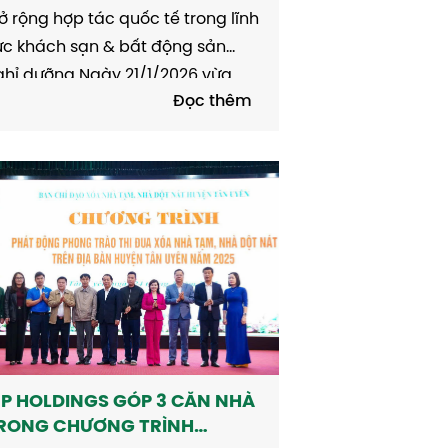
ROUP (INDONESIA)
 rộng hợp tác quốc tế trong lĩnh
ực khách sạn & bất động sản
ghỉ dưỡng Ngày 21/1/2026 vừa
Đọc thêm
ua, MP Holdings vừa tổ chức buổi
m việc chính thức và lễ ký kết
p tác chiến lược với JAS Hotels
oup – Tập đoàn khách sạn và...
P HOLDINGS GÓP 3 CĂN NHÀ
RONG CHƯƠNG TRÌNH