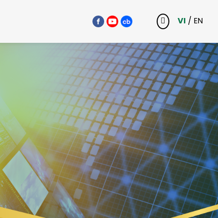
VI
/
EN