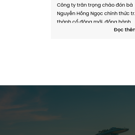
TRÌNH PHÁT TRIỂN BỀN VỮN
Công ty trân trọng chào đón bà
Nguyễn Hồng Ngọc chính thức tr
thành cổ đông mới, đồng hành
Đọc thê
cùng doanh nghiệp trong chặn
đường phát triển sắp tới. Cổ đô
Nguyễn Hồng Ngọc là Thạc sĩ Gi
dục học với hơn 25 năm trong
ngành giáo dục và...