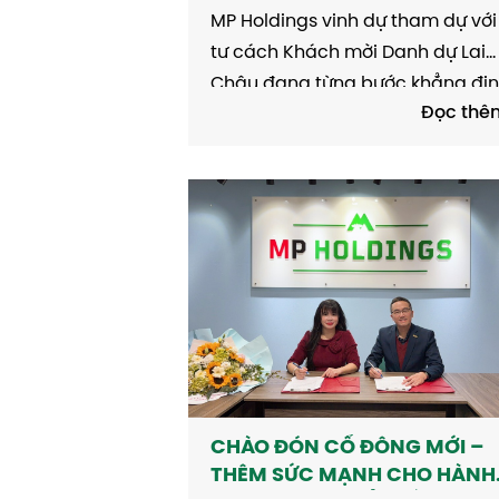
ĐÁNH THỨC TIỀM NĂNG DU
MP Holdings vinh dự tham dự với
LỊCH, KHƠI NGUỒN CƠ HỘI
tư cách Khách mời Danh dự Lai
PHÁT TRIỂN
Châu đang từng bước khẳng đị
Đọc thê
vị thế là một trong những địa
phương giàu tiềm năng phát tri
du lịch, dịch vụ và đầu tư của kh
vực Tây Bắc. Với lợi thế về...
CHÀO ĐÓN CỔ ĐÔNG MỚI –
THÊM SỨC MẠNH CHO HÀNH