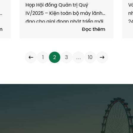
G
NHÂN SỰ CẤP CAO
“
Họp Hội đồng Quản trị Quý
Vớ
T
ở
IV/2025 – Kiện toàn bộ máy lãnh
n
2
đạo cho giai đoạn phát triển mới
2
m
Đọc thêm
g
Trong không khí nghiêm túc và
h
ng
xây dựng, Hội đồng Quản trị công
Uy
áo
ty Cổ phần Tập đoàn MP Holdings
t
đã tổ chức cuộc họp Quý IV/2025
d
…
1
2
3
10
nhằm tổng...
dâ
Trang chủ
Giới thiệu
Dự án
Lĩnh vực hoạt động
Tin tức - Sự kiện
Tuyển dụng