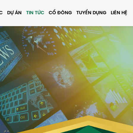
ỰC
DỰ ÁN
TIN TỨC
CỔ ĐÔNG
TUYỂN DỤNG
LIÊN HỆ