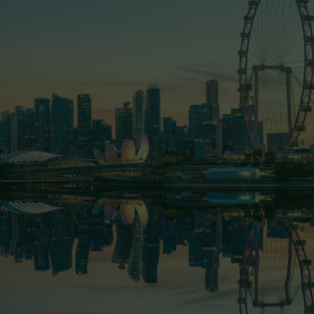
Lĩnh vực hoạt động
Tin tức - Sự kiện
Tuyển dụng
Quan hệ cổ đông
Liên hệ