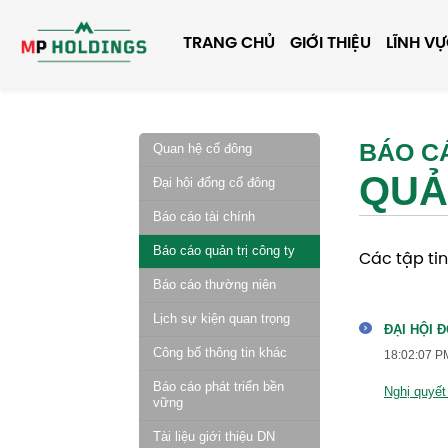
TRANG CHỦ
GIỚI THIỆU
LĨNH V
BÁO C
Quan hệ cổ đông
QUẢ
Đại hội đổng cổ đông
Báo cáo tài chính
Báo cáo quản trị công ty
Các tập ti
Báo cáo thường niên
Lịch sự kiện quan trọng
ĐẠI HỘI 
Công bố thông tin khác
18:02:07 P
Báo cáo phát triển bền
Nghị quyết
vững
Tài liệu giới thiệu DN