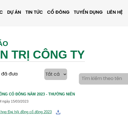
ỰC
DỰ ÁN
TIN TỨC
CỔ ĐÔNG
TUYỂN DỤNG
LIÊN HỆ
ÁO
N TRỊ CÔNG TY
n đã đưa
ĐỒNG CỔ ĐÔNG NĂM 2023 - THƯỜNG NIÊN
M ngày 15/03/2023
 họp Đại hội đồng cổ đông 2023