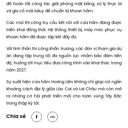
đã hoàn tất công tác giải phóng mặt bằng, xử lý thực bì
và gia cố mái taluy để chuẩn bị khoan hầm.
Các mũi thi công trụ cầu kết nối với cửa hầm đang được
triển khai đồng thời. Hệ thống thiết bị, máy móc phục vụ
khoan hầm đã được tập kết đầy đủ.
Với tinh thần thi công khẩn trương, các đơn vị tham gia dự
án đang tập trung tối đa nguồn lực nhằm bảo đảm tiến
độ, hướng tới mục tiêu đưa công trình vào khai thác trong
năm 2027.
Sự xuất hiện của hầm Hoàng Liên không chỉ giúp rút ngắn
khoảng cách địa lý giữa Lào Cai và Lai Châu mà còn mở
ra những cơ hội phát triển mới cho toàn vùng Tây Bắc
trong thập kỷ tới.
Chia sẻ