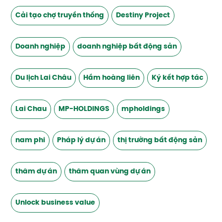
Cải tạo chợ truyền thống
Destiny Project
Doanh nghiệp
doanh nghiệp bất động sản
Du lịch Lai Châu
Hầm hoàng liên
Ký kết hợp tác
Lai Chau
MP-HOLDINGS
mpholdings
nam phi
Pháp lý dự án
thị trường bất động sản
thăm dự án
thăm quan vùng dự án
Unlock business value