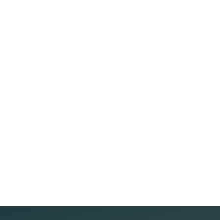
MP HOLDINGS KÝ KẾT HỢP TÁC CHIẾN LƯỢC VỚI JAS
HOTEL GROUP (INDONESIA)
Nội dung bài viếtDự án hầm Hoàng Liên chuẩn bị
khoan xuyên núi trong tháng 6/2026Quy mô gần
8,8km với tổng vốn đầu tư khoảng 3.300 tỷ đồngHầm
xuyên núi áp dụng công nghệ Việt Nam – Nhật
Đọc thêm
BảnRút ngắn thời gian di chuyển từ hơn 1 giờ xuống...