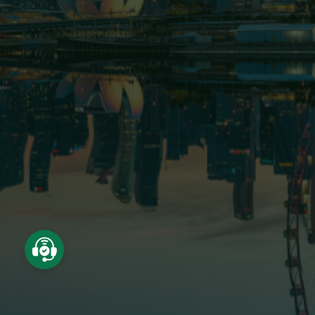
Trang chủ
Giới thiệu
Dự án
Lĩnh vực hoạt động
Tin tức - Sự kiện
Tuyển dụng
Quan hệ cổ đông
Liên hệ