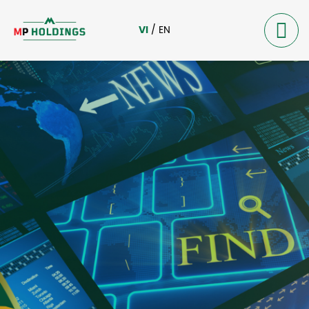
VI
/
EN