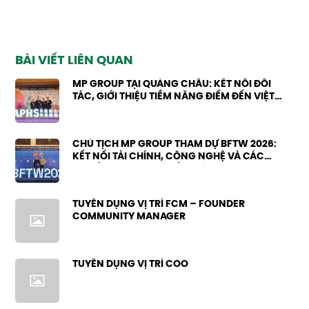
BÀI VIẾT LIÊN QUAN
MP GROUP TẠI QUẢNG CHÂU: KẾT NỐI ĐỐI
TÁC, GIỚI THIỆU TIỀM NĂNG ĐIỂM ĐẾN VIỆT
NAM
CHỦ TỊCH MP GROUP THAM DỰ BFTW 2026:
KẾT NỐI TÀI CHÍNH, CÔNG NGHỆ VÀ CÁC
NGUỒN LỰC PHÁT TRIỂN MỚI
TUYỂN DỤNG VỊ TRÍ FCM – FOUNDER
COMMUNITY MANAGER
TUYỂN DỤNG VỊ TRÍ COO