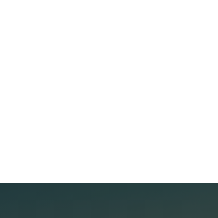
MP HOLDINGS KÝ KẾT HỢP TÁC CHIẾN LƯỢC VỚI JAS
HOTEL GROUP (INDONESIA)
Mở rộng hợp tác quốc tế trong lĩnh vực khách sạn &
bất động sản nghỉ dưỡng Ngày 21/1/2026 vừa qua, MP
Holdings vừa tổ chức buổi làm việc chính thức và lễ
ký kết hợp tác chiến lược với JAS Hotels Group – Tập
Đọc thêm
đoàn khách sạn và...