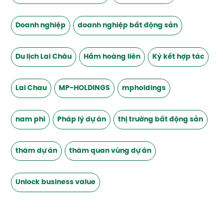
Doanh nghiệp
doanh nghiệp bất động sản
Du lịch Lai Châu
Hầm hoàng liên
Ký kết hợp tác
Lai Chau
MP-HOLDINGS
mpholdings
nam phi
Pháp lý dự án
thị trường bất động sản
thăm dự án
thăm quan vùng dự án
Unlock business value