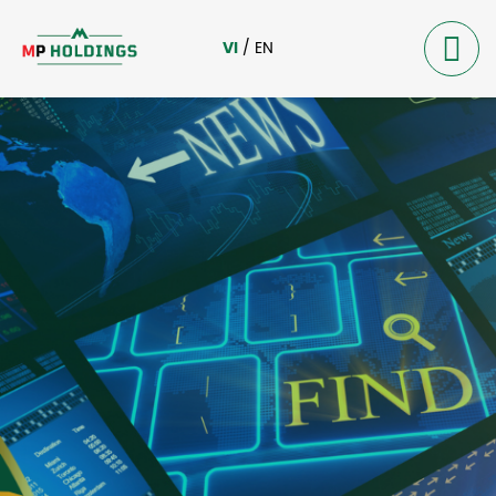
VI
/
EN