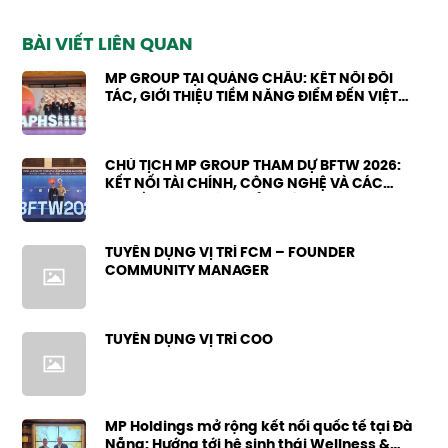
BÀI VIẾT LIÊN QUAN
MP GROUP TẠI QUẢNG CHÂU: KẾT NỐI ĐỐI
TÁC, GIỚI THIỆU TIỀM NĂNG ĐIỂM ĐẾN VIỆT
NAM
CHỦ TỊCH MP GROUP THAM DỰ BFTW 2026:
KẾT NỐI TÀI CHÍNH, CÔNG NGHỆ VÀ CÁC
NGUỒN LỰC PHÁT TRIỂN MỚI
TUYỂN DỤNG VỊ TRÍ FCM – FOUNDER
COMMUNITY MANAGER
TUYỂN DỤNG VỊ TRÍ COO
MP Holdings mở rộng kết nối quốc tế tại Đà
Nẵng: Hướng tới hệ sinh thái Wellness &