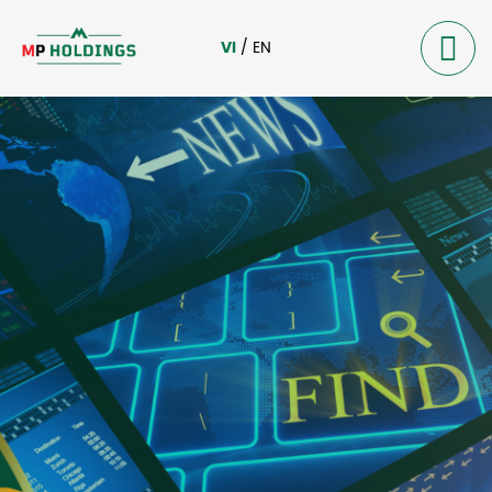
VI
/
EN