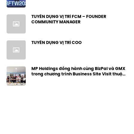
NGUỒN LỰC PHÁT TRIỂN MỚI
TUYỂN DỤNG VỊ TRÍ FCM – FOUNDER
COMMUNITY MANAGER
TUYỂN DỤNG VỊ TRÍ COO
MP Holdings đồng hành cùng BizPal và GMX
trong chương trình Business Site Visit thuộc
khuôn khổ “Three Days. One
Transformation”