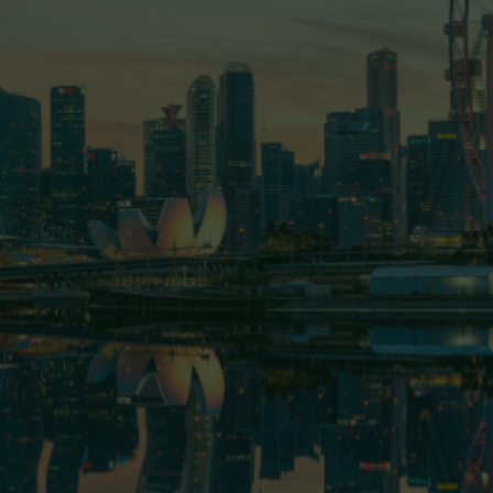
Trang chủ
Giới thiệu
Dự án
Lĩnh vực hoạt động
Tin tức - Sự kiện
Tuyển dụng
Quan hệ cổ đông
Liên hệ