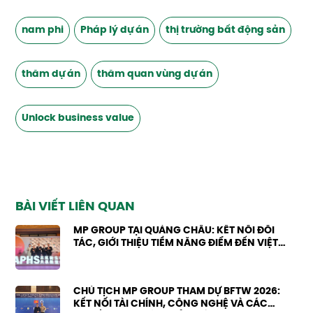
nam phi
Pháp lý dự án
thị trường bất động sản
thăm dự án
thăm quan vùng dự án
Unlock business value
BÀI VIẾT LIÊN QUAN
MP GROUP TẠI QUẢNG CHÂU: KẾT NỐI ĐỐI
TÁC, GIỚI THIỆU TIỀM NĂNG ĐIỂM ĐẾN VIỆT
NAM
CHỦ TỊCH MP GROUP THAM DỰ BFTW 2026:
KẾT NỐI TÀI CHÍNH, CÔNG NGHỆ VÀ CÁC