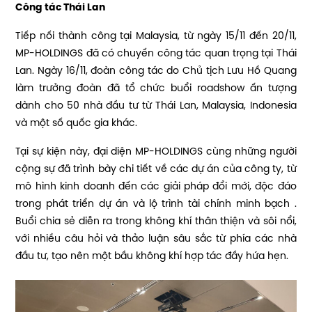
Công tác Thái Lan
Tiếp nối thành công tại Malaysia, từ ngày 15/11 đến 20/11,
MP-HOLDINGS đã có chuyến công tác quan trọng tại Thái
Lan. Ngày 16/11, đoàn công tác do Chủ tịch Lưu Hồ Quang
làm trưởng đoàn đã tổ chức buổi roadshow ấn tượng
dành cho 50 nhà đầu tư từ Thái Lan, Malaysia, Indonesia
và một số quốc gia khác.
Tại sự kiện này, đại diện MP-HOLDINGS cùng những người
cộng sự đã trình bày chi tiết về các dự án của công ty, từ
mô hình kinh doanh đến các giải pháp đổi mới, độc đáo
trong phát triển dự án và lộ trình tài chính minh bạch .
Buổi chia sẻ diễn ra trong không khí thân thiện và sôi nổi,
với nhiều câu hỏi và thảo luận sâu sắc từ phía các nhà
đầu tư, tạo nên một bầu không khí hợp tác đầy hứa hẹn.