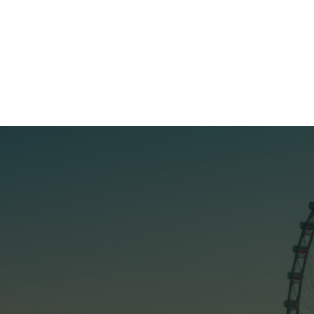
MP HOLDINGS KHAI XUÂN 2026 VÀ LÀM VIỆC VỚI ĐẠI
DIỆN TẠP CHÍ NIKKEI BP (NHẬT BẢN)
Vào lúc 14h00, ngày 24/02/2026, MP Holdings đã tổ
chức buổi khai xuân đầu năm mới và vinh dự đón
tiếp hai vị khách đến từ Tạp chí Nikkei BP (Nhật Bản) –
đơn vị truyền thông hàng đầu tại Nhật Bản, trực
Đọc thêm
thuộc hệ sinh thái Nikkei, chuyên...